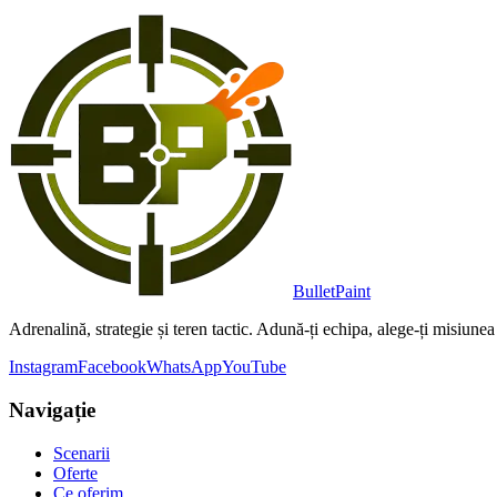
Bullet
Paint
Adrenalină, strategie și teren tactic. Adună-ți echipa, alege-ți misiunea 
Instagram
Facebook
WhatsApp
YouTube
Navigație
Scenarii
Oferte
Ce oferim