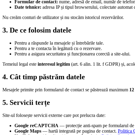
Formular de contact:
nume, adresă de email, număr de telefon 
Date tehnice:
adresa IP și tipul browserului, colectate automat d
Nu creăm conturi de utilizator și nu stocăm istoricul rezervărilor.
3. De ce folosim datele
Pentru a răspunde la mesajele și întrebările tale.
Pentru a te contacta în legătură cu o rezervare.
Pentru a asigura securitatea și funcționarea corectă a site-ului.
Temeiul legal este
interesul legitim
(art. 6 alin. 1 lit. f GDPR) și, aco
4. Cât timp păstrăm datele
Mesajele primite prin formularul de contact se păstrează maximum
12
5. Servicii terțe
Site-ul folosește servicii externe care pot prelucra date:
Google reCAPTCHA
— protecție anti-spam pe formularul de
Google Maps
— hartă integrată pe pagina de contact.
Politica